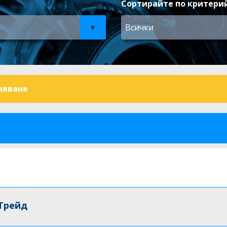
Сортирайте по критерий
Всички
няване
 Трейд