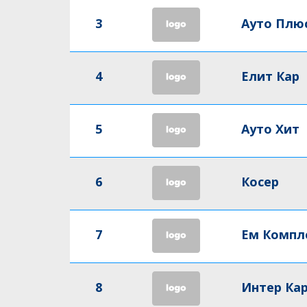
3
Ауто Плю
4
Елит Кар
5
Ауто Хит
6
Косер
7
Ем Компл
8
Интер Ка