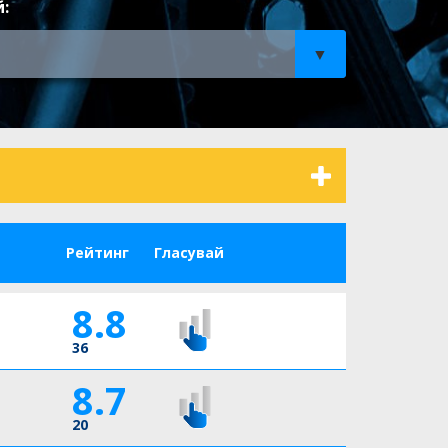
:
Рейтинг
Гласувай
8.8
36
8.7
20