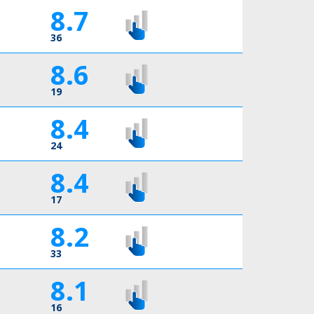
8.7
36
8.6
19
8.4
24
8.4
17
8.2
33
8.1
16