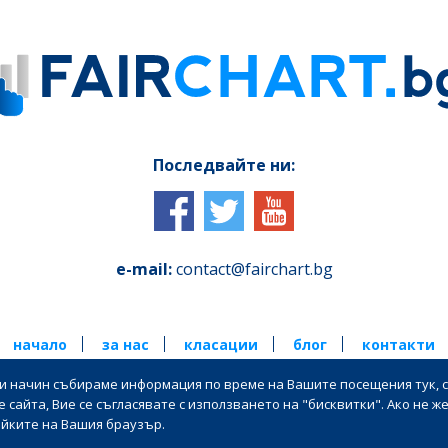
Последвайте ни:
e-mail:
contact@fairchart.bg
начало
за нас
класации
блог
контакти
ози начин събираме информация по време на Вашите посещения тук, с
бщи условия за ползване |
| Политика за поверителност на лични дан
сайта, Вие се съгласявате с използването на "бисквитки". Ако не ж
ойките на Вашия браузър.
© 2017-2025 Fairchart.bg | Всички права запазени.