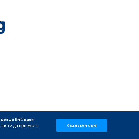
 цел да Ви бъдем
ни |
елаете да приемате
Съгласен съм