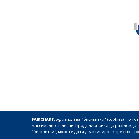
FAIRCHART.bg
използва "бисквитки" (cookies). По т
| О
максимално полезни. Продължавайки да разглеждате 
"бисквитки", можете да ги деактивирате чрез настр