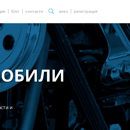
ции
блог
контакти
влез
регистрация
МОБИЛИ
асти и