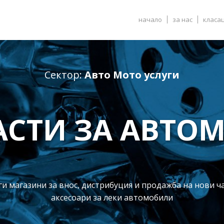
начало
за нас
класа
Сектор:
Авто Мото услуги
АСТИ ЗА АВТО
и магазини за внос, дистрибуция и продажба на нови ч
аксесоари за леки автомобили