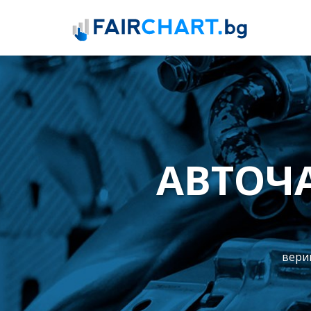
АВТОЧ
вериг