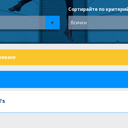
Сортирайте по критерий
Всички
няване
's