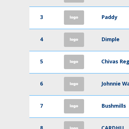
3
Paddy
4
Dimple
5
Chivas Reg
6
Johnnie W
7
Bushmills
8
CARDHU