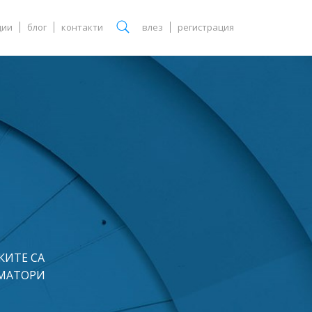
ции
блог
контакти
влез
регистрация
КИТЕ СА
УМАТОРИ