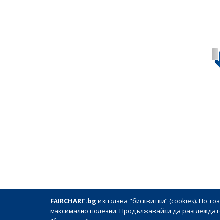
FAIRCHART.bg
използва "бисквитки" (cookies). По т
| О
максимално полезни. Продължавайки да разглеждате 