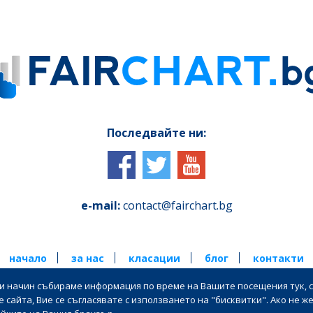
Последвайте ни:
e-mail:
contact@fairchart.bg
начало
за нас
класации
блог
контакти
ози начин събираме информация по време на Вашите посещения тук, с
бщи условия за ползване |
| Политика за поверителност на лични дан
сайта, Вие се съгласявате с използването на "бисквитки". Ако не ж