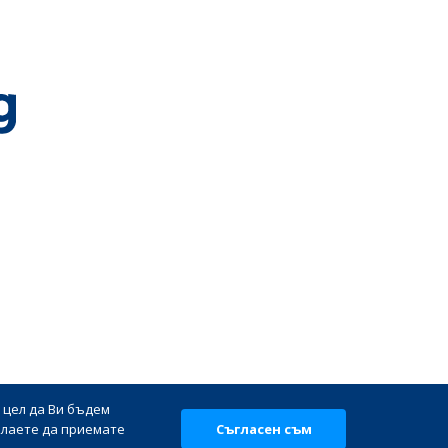
 цел да Ви бъдем
ни |
елаете да приемате
Съгласен съм