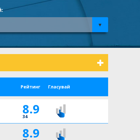
:
Рейтинг
Гласувай
8.9
34
8.9