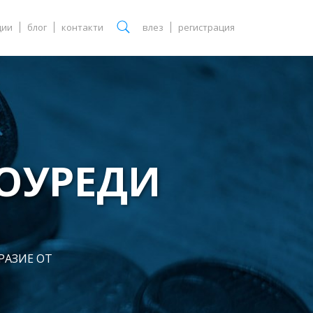
ции
блог
контакти
влез
регистрация
РОУРЕДИ
РАЗИЕ ОТ