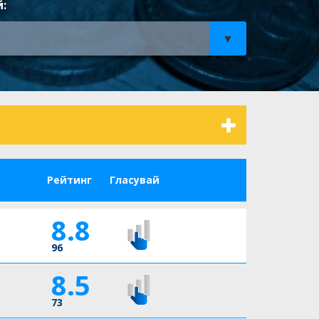
:
Рейтинг
Гласувай
8.8
96
8.5
73