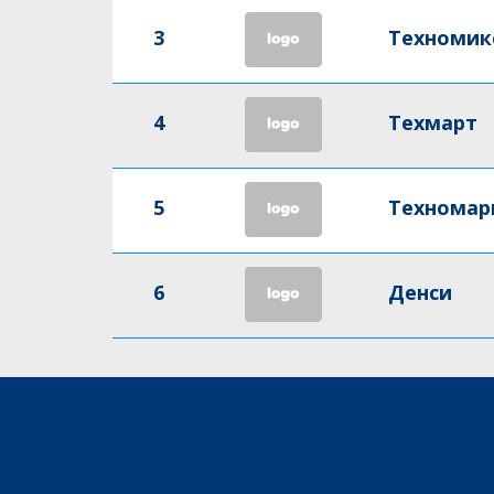
3
Техномик
4
Техмарт
5
Техномар
6
Денси