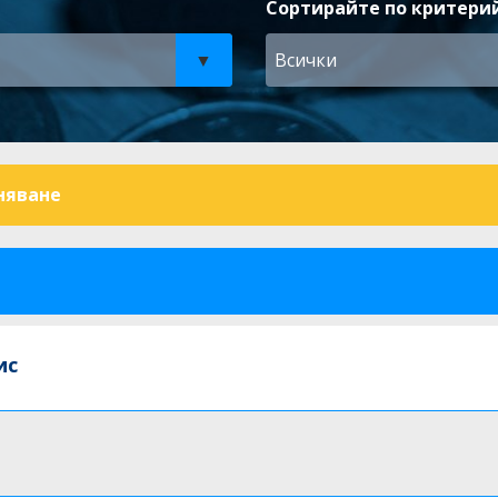
Сортирайте по критерий
Всички
няване
ис