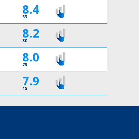
8.4
33
8.2
30
8.0
79
7.9
15