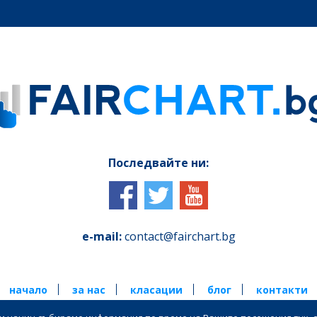
Последвайте ни:
e-mail:
contact@fairchart.bg
начало
за нас
класации
блог
контакти