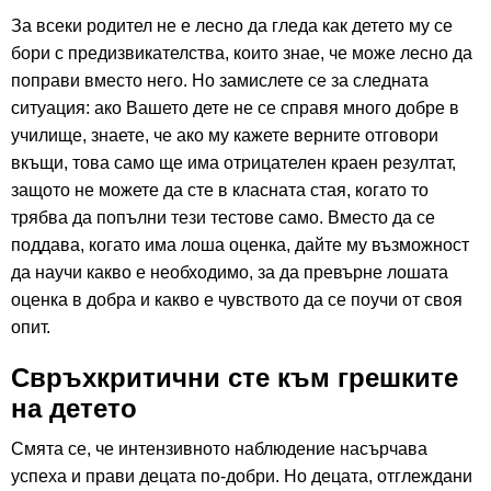
За всеки родител не е лесно да гледа как детето му се
бори с предизвикателства, които знае, че може лесно да
поправи вместо него. Но замислете се за следната
ситуация: ако Вашето дете не се справя много добре в
училище, знаете, че ако му кажете верните отговори
вкъщи, това само ще има отрицателен краен резултат,
защото не можете да сте в класната стая, когато то
трябва да попълни тези тестове само.
Вместо да се
поддава, когато има лоша оценка, дайте му възможност
да научи какво е необходимо, за да превърне лошата
оценка в добра и какво е чувството да се поучи от своя
опит.
Свръхкритични сте към грешките
на детето
Смята се, че интензивното наблюдение насърчава
успеха и прави децата по-добри. Но децата, отглеждани