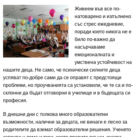
Живеем във все по-
натоварено и изпълнено
със стрес ежедневие,
поради което никога не е
било по-важно да
насърчаваме
емоционалната и
умствена устойчивост на
нашите деца.
Не само, че психически силните деца
успяват по-добре сами да се оправят с предстоящи
проблеми, но проучванията са установили, че те са и по-
склонни да бъдат отговорни в училище и в бъдещата си
професия.
В днешни дни с толкова много образователни
възможности, налични за децата, не винаги е лесно за
родителите да вземат образователни решения. Ученето