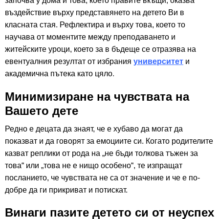
започва у дома и това, което правите вкъщи, оказва
въздействие върху представянето на детето Ви в
класната стая. Рефлектира и върху това, което то
научава от моментите между преподаването и
житейските уроци, което за в бъдеще се отразява на
евентуалния резултат от избрания
университет
и
академична пътека като цяло
.
Минимизиране на чувствата на
Вашето дете
Редно е децата да знаят, че е хубаво да могат да
показват и да говорят за емоциите си. Когато родителите
казват реплики от рода на „не бъди толкова тъжен за
това“ или „това не е нищо особено“, те изпращат
посланието, че чувствата не са от значение и че е по-
добре да ги прикриват и потискат.
Винаги пазите детето си от неуспех