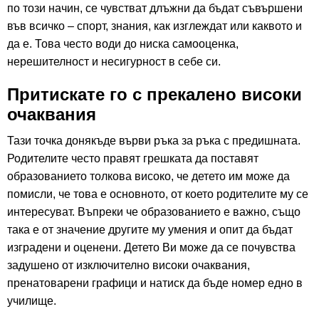
по този начин, се чувстват длъжни да бъдат съвършени
във всичко – спорт, знания, как изглеждат или каквото и
да е. Това често води до ниска самооценка,
нерешителност и несигурност в себе си.
Притискате го с прекалено високи
очаквания
Тази точка донякъде върви ръка за ръка с предишната.
Родителите често правят грешката да поставят
образованието толкова високо, че детето им може да
помисли, че това е основното, от което родителите му се
интересуват. Въпреки че образованието е важно, също
така е от значение другите му умения и опит да бъдат
изградени и оценени. Детето Ви може да се почувства
задушено от изключително високи очаквания,
пренатоварени графици и натиск да бъде номер едно в
училище.