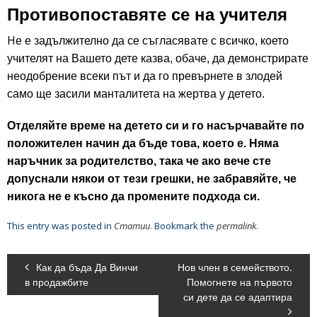
Противопоставяте се на учителя
Н
е е задължително да се съгласявате с всичко, което
учителят на Вашето дете казва, обаче, да демонстрирате
неодобрение всеки път и да го превърнете в злодей
само ще засили манталитета на жертва у детето.
Отделяйте време
на
детето си и го насърчавайте по
положителен начин да бъде това, което е. Няма
наръчник за родителство, така че ако вече сте
допуснали някои от тези грешки, не забравяйте, че
никога не е късно да промените подхода си.
This entry was posted in
Статии
. Bookmark the
permalink
.
Как да бъда Да Винчи
Нов член в семейството.
в продажбите
Помогнете на първото
си дете да се адаптира