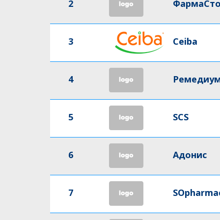
2
ФармаСт
3
Ceiba
4
Ремедиу
5
SCS
6
Адонис
7
SOpharma