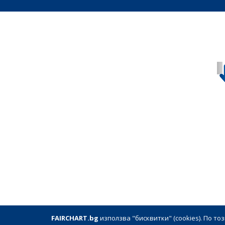
FAIRCHART.bg
използва "бисквитки" (cookies). По т