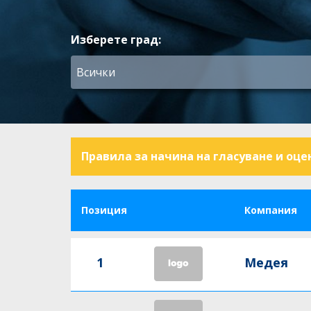
Изберете град:
Правила за начина на гласуване и оце
Позиция
Компания
1
Медея