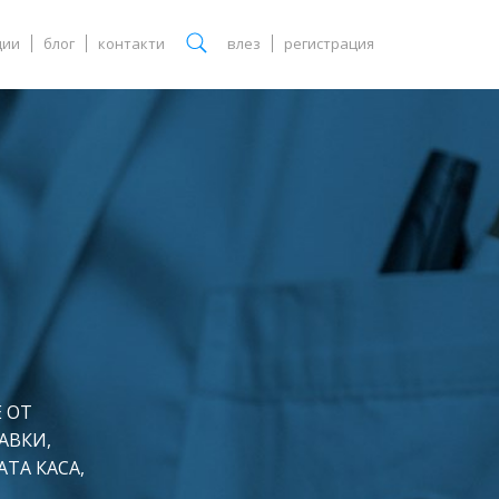
ции
блог
контакти
влез
регистрация
 ОТ
АВКИ,
ТА КАСА,