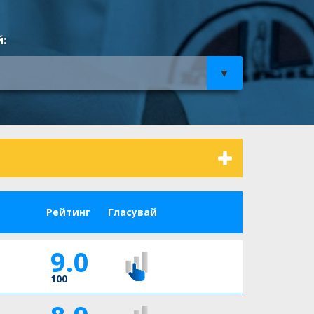
:
Рейтинг
Гласувай
9.0
100