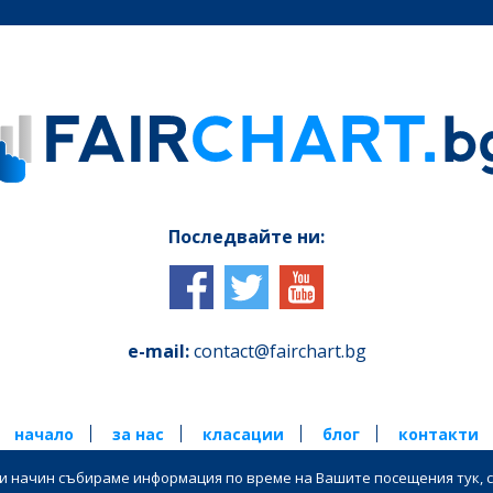
Последвайте ни:
e-mail:
contact@fairchart.bg
начало
за нас
класации
блог
контакти
ози начин събираме информация по време на Вашите посещения тук, с