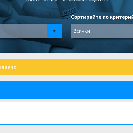
Сортирайте по критерий
Всички
няване